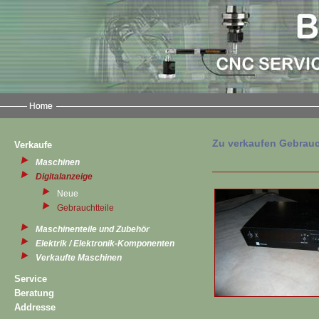
Zu verkaufen Gebrauc
Verkaufe
Maschinen
Digitalanzeige
Neue
Gebrauchtteile
Maschinenteile und Zubehör
Elektrik / Elektronik-Komponenten
Verkaufte Maschinen
Service
Beratung
Addresse