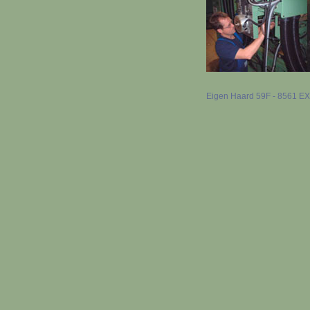
Eigen Haard 59F - 8561 EX B