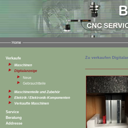
Zu verkaufen Digitala
Verkaufe
Maschinen
Digitalanzeige
Neue
Gebrauchtteile
Maschinenteile und Zubehör
Elektrik / Elektronik-Komponenten
Verkaufte Maschinen
Service
Beratung
Addresse