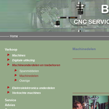
Machinedelen
Verkoop
Machines
Digitale uitlezing
Machineonderdelen en toebehoren
Spanmiddelen
Machinedelen
Overige
Elektro/elektronica onderdelen
Verkochte machines
Service
Advies