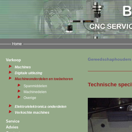
Gereedschaphouders 
Verkoop
Machines
Digitale uitlezing
Machineonderdelen en toebehoren
Technische speci
Spanmiddelen
Machinedelen
Overige
Elektro/elektronica onderdelen
Verkochte machines
Service
Advies