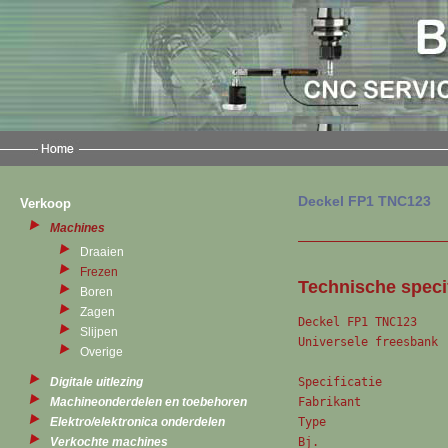
Deckel FP1 TNC123
Verkoop
Machines
Draaien
Frezen
Technische speci
Boren
Zagen
Deckel FP1 TNC123					

Slijpen
Universele freesbank					

Overige
Specificatie					

Digitale uitlezing
Fabrikant			Deckel	

Machineonderdelen en toebehoren
Type				FP1	

Elektro/elektronica onderdelen
Bj.				onb.	

Verkochte machines