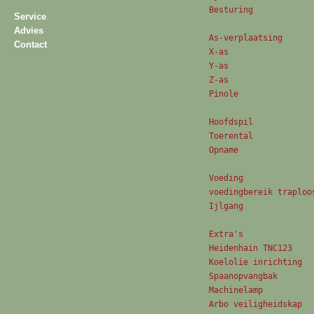
Besturing			TNC123	

Service
Advies
As-verplaatsing					

Contact
X-as				300	mm

Y-as				160	mm

Z-as				340	mm

Pinole			80	mm

Hoofdspil					

Toerental			40 - 2000	Omw/min

Opname			ISO 40	

Voeding				

voedingbereik traploos    3-ass
Ijlgang			     3-assen	1200	mm/min

Extra's					

Heidenhain TNC123					

Koelolie inrichting					

Spaanopvangbak					

Machinelamp					

Arbo veiligheidskap					
