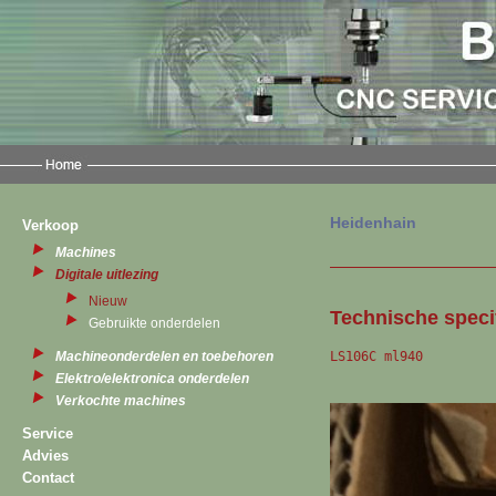
Heidenhain
Verkoop
Machines
Digitale uitlezing
Nieuw
Technische specif
Gebruikte onderdelen
LS106C ml940
Machineonderdelen en toebehoren
Elektro/elektronica onderdelen
Verkochte machines
Service
Advies
Contact