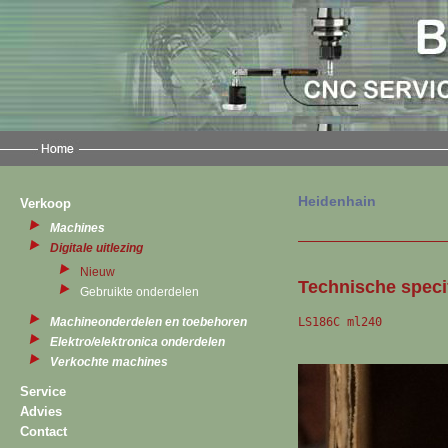
Heidenhain
Verkoop
Machines
Digitale uitlezing
Nieuw
Technische specif
Gebruikte onderdelen
LS186C ml240
Machineonderdelen en toebehoren
Elektro/elektronica onderdelen
Verkochte machines
Service
Advies
Contact