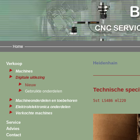
Heidenhain
Verkoop
Machines
Digitale uitlezing
Nieuw
Technische specif
Gebruikte onderdelen
5st LS486 ml220
Machineonderdelen en toebehoren
Elektro/elektronica onderdelen
Verkochte machines
Service
Advies
Contact