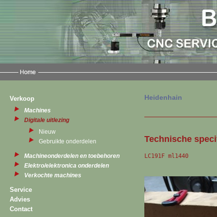
Heidenhain
Verkoop
Machines
Digitale uitlezing
Nieuw
Technische specif
Gebruikte onderdelen
LC191F ml1440
Machineonderdelen en toebehoren
Elektro/elektronica onderdelen
Verkochte machines
Service
Advies
Contact