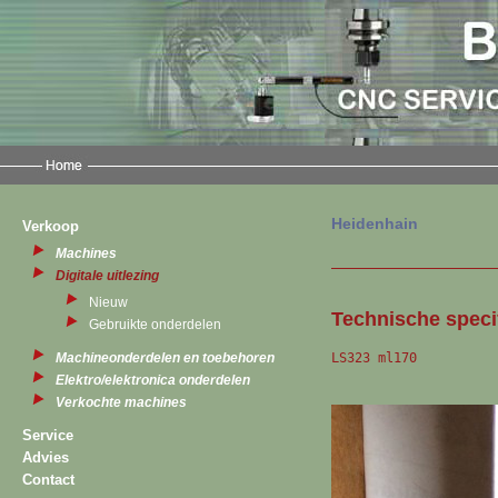
Heidenhain
Verkoop
Machines
Digitale uitlezing
Nieuw
Technische specif
Gebruikte onderdelen
LS323 ml170
Machineonderdelen en toebehoren
Elektro/elektronica onderdelen
Verkochte machines
Service
Advies
Contact